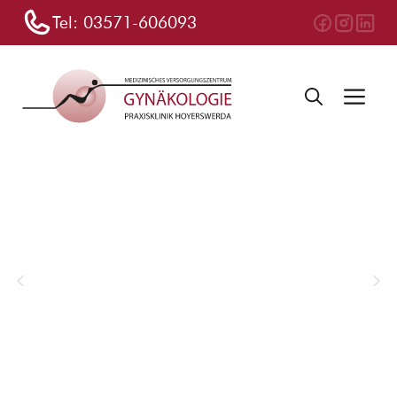
Zum
Tel:
03571-606093
Inhalt
springen
Me