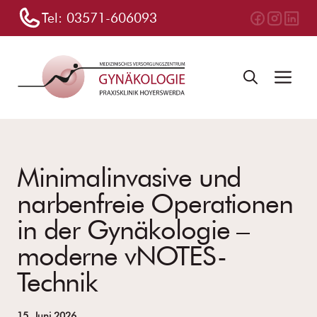
Zum
Tel:
03571-606093
Inhalt
springen
Me
Minimalinvasive und
narbenfreie Operationen
in der Gynäkologie –
moderne vNOTES-
Technik
15. Juni 2026