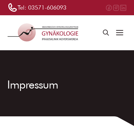
Zum
Tel:
03571-606093
Inhalt
springen
Me
Impressum