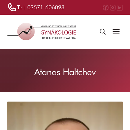
Zum
Tel:
03571-606093
Inhalt
springen
Me
Atanas Haltchev