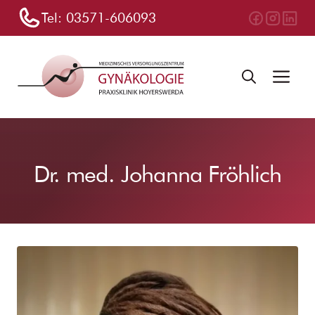
Zum
Tel:
03571-606093
Inhalt
springen
Me
Dr. med. Johanna Fröhlich