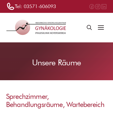
Zum
Tel:
03571-606093
Inhalt
springen
Me
Unsere Räume
Sprechzimmer,
Behandlungsräume, Wartebereich