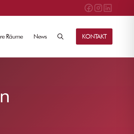
re Räume
News
KONTAKT
nn