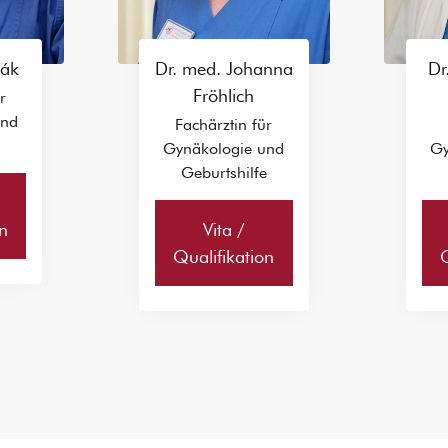
ák
Dr. med. Johanna
Dr
Fröhlich
r
und
Fachärztin für
e
Gynäkologie und
Gy
Geburtshilfe
n
Vita /
Qualifikation