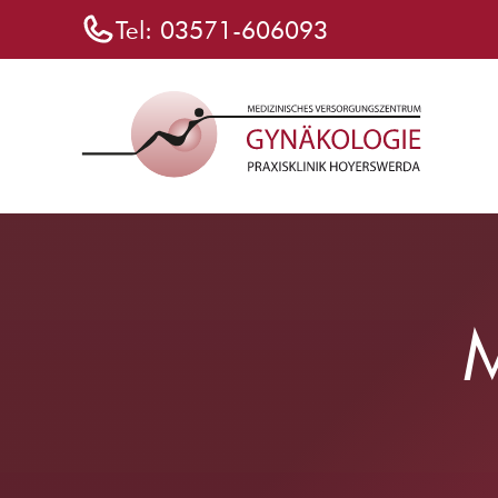
Zum
Tel:
03571-606093
Inhalt
springen
M