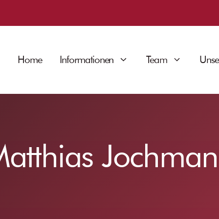
Home
Informationen
Team
Unse
atthias Jochma