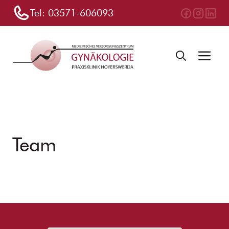
Zum
Tel:
03571-606093
Inhalt
springen
Me
Team