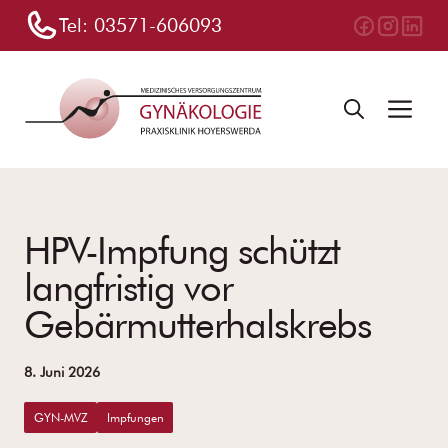
Zum
Tel:
03571-606093
Inhalt
springen
Me
HPV-Impfung schützt
langfristig vor
Gebärmutterhalskrebs
8. Juni 2026
GYN-MVZ
Impfungen